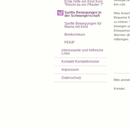
Beweglichke
Erste Hilfe am Kind Kurs
"Reicht da ein Pflaster ?"
ihm ruht.
Sanfte Bewegungen in
Was brauch
der Schwangerschaft
Bequeme Kl
zu trinken.
Sanfte Bewegungen für
bewegen un
Mama mit Kind
Entspannung
Breikochkurs
Warmes übe
mitbringen.
PEKIP
interessante und hilfreiche
Links
Kontakt/ Kontakformular
Impressum
Datenschutz
Bitte anmel
Kontakt: