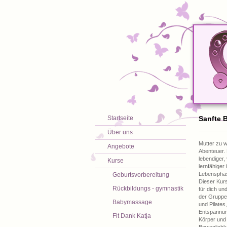
Startseite
Sanfte 
Über uns
Mutter zu w
Angebote
Abenteuer. 
lebendiger,
Kurse
lernfähiger 
Lebenspha
Geburtsvorbereitung
Dieser Kurs
Rückbildungs - gymnastik
für dich un
der Gruppe
Babymassage
und Pilates
Entspannun
Fit Dank Katja
Körper und 