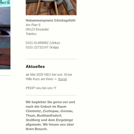
Hebammenpraxis Glücksgefühl
Am Plan 6
09123 Einsiedel
Telefon:
0151-61489982 (Ulrike)
0151-22732147 (Katja)
Aktuelles
ab Mai 2025 NEU bei uns. Erste
Hilfe Kurs am Kind--> .
Kurse
PEKIP neu bei uns !!!
Wir begleiten Sie gerne vor und
nach der Geburt im Raum
Chemnitz
,
Zschopau
,
Gornau
,
Thum
,
Burkhardtsdorf
,
Stollberg
und dem
Erzgebirge
allgemein. Wir freuen uns über
Ihren Besuch.