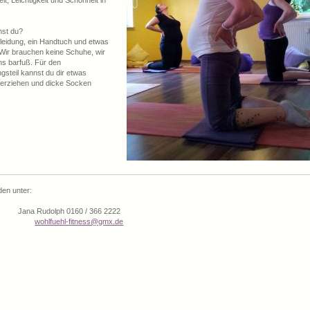
it, Leichtigkeit und Schönheit in
st du?
eidung, ein Handtuch und etwas
 Wir brauchen keine Schuhe, wir
s barfuß. Für den
steil kannst du dir etwas
rziehen und dicke Socken
den unter:
Jana Rudolph 0160 / 366 2222
wohlfuehl-fitness@gmx.de