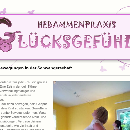
Bewegungen in der Schwangerschaft
erden ist für jede Frau ein großes
Eine Zeit in der dein Körper
 verwandlungsfähiger und
ist als in jeder anderen
se.
 soll dazu beitragen, dein Gespür
d dein Kind zu stärken. Genieße in
 sanfte Bewegungsformen, Yoga
, geburtsvorbereitende Atem- und
gsübungen. Vertraue deinem
entdecke wie viel Kraft und